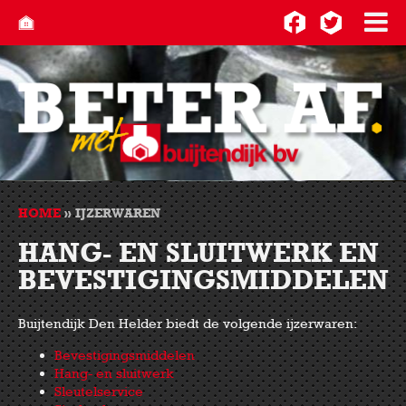
HOME
»
IJZERWAREN
HANG- EN SLUITWERK EN
BEVESTIGINGSMIDDELEN
Buijtendijk Den Helder biedt de volgende ijzerwaren:
Bevestigingsmiddelen
Hang- en sluitwerk
Sleutelservice